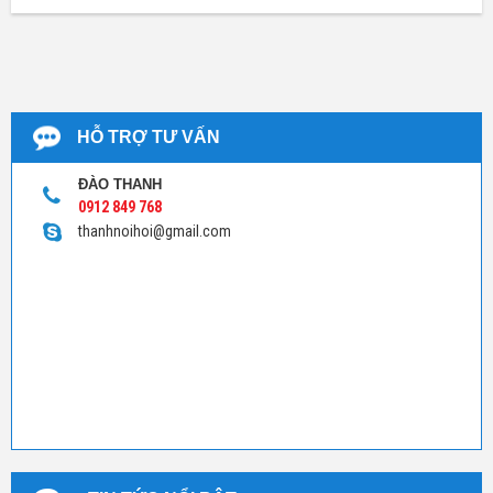
HỖ TRỢ TƯ VẤN
ĐÀO THANH
0912 849 768
thanhnoihoi@gmail.com