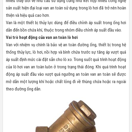
nhiều thay đổi về nhu cầu sử dụng cũng như kết hợp nhiều công nghệ
sản xuất hiện đại loại van an toàn sử dụng trong lò hơi đã trở nên hoàn
thiện và hiệu quả cao hơn.
Van là một thiết bị thủy lực dùng để điều chỉnh áp suất trong ống hơi
dẫn đến bồn chứa khí, thuộc trong nhóm điều chỉnh áp suất đầu vào.
Vai trò hoạt động của van an toàn lò hơi
Van với nhiệm vụ chính là bảo vệ an toàn đường ống, thiết bị trong hệ
thống thủy lực, lò hơi, nồi hợp và bình chứa trước sự tăng áp vượt quá
áp suất định mức cài đặt sẵn cho lò xo. Trong suốt quá trình hoạt động
của lò hơi van an toàn luôn ở trong trạng thái đóng. Khi quá trình hoạt
động áp suất đầu vào vượt quá ngưỡng an toàn van an toàn sẽ được
mở dẫn một lượng khí hoặc chất lỏng đi về thùng chứa hoặc ra ngoài
theo đường ống dẫn.